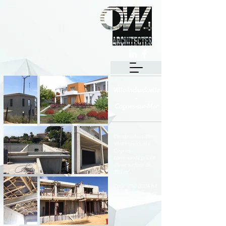
Villa individuelle
-
Cagnes-sur-Mer
Construction d'une
Villa individuel à
Cagnes -
commande privée
d'une surface de
305 m².
Coût : 360 000€ h.t.
Calendrier: Livré en
2016